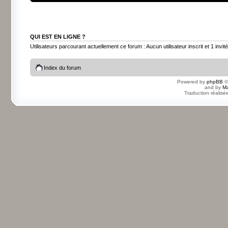
QUI EST EN LIGNE ?
Utilisateurs parcourant actuellement ce forum : Aucun utilisateur inscrit et 1 invité
Index du forum
Powered by
phpBB
©
and by
Ma
Traduction réalisé