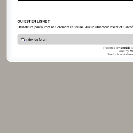
QUI EST EN LIGNE ?
Utilisateurs parcourant actuellement ce forum : Aucun utilisateur inscrit et 1 invité
Index du forum
Powered by
phpBB
©
and by
Ma
Traduction réalisé