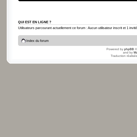
QUI EST EN LIGNE ?
Utilisateurs parcourant actuellement ce forum : Aucun utilisateur inscrit et 1 invité
Index du forum
Powered by
phpBB
©
and by
Ma
Traduction réalisé