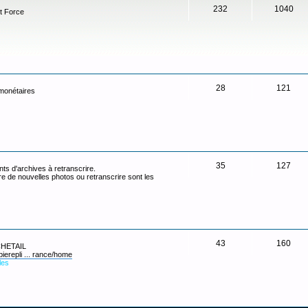
232
1040
t Force
28
121
 monétaires
35
127
ts d'archives à retranscrire.
re de nouvelles photos ou retranscrire sont les
43
160
 CHETAIL
pierepli ... rance/home
les