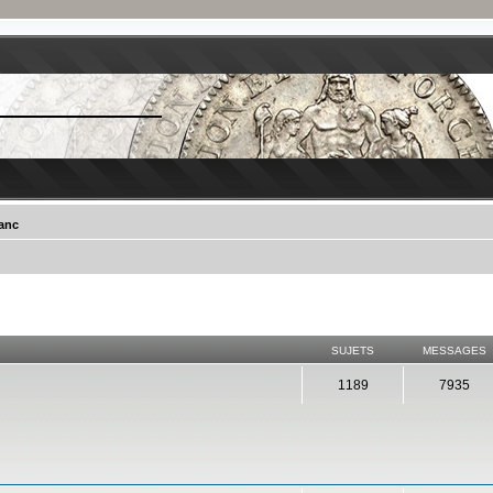
ranc
SUJETS
MESSAGES
1189
7935