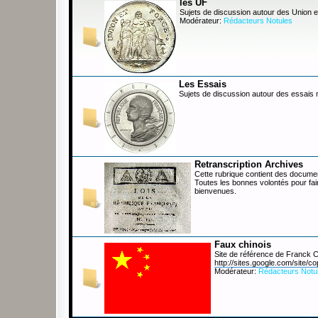
les UF
Sujets de discussion autour des Union e
Modérateur:
Rédacteurs Notules
Les Essais
Sujets de discussion autour des essais
Retranscription Archives
Cette rubrique contient des documen
Toutes les bonnes volontés pour fai
bienvenues.
Faux chinois
Site de référence de Franck
http://sites.google.com/site/co
Modérateur:
Rédacteurs Notu