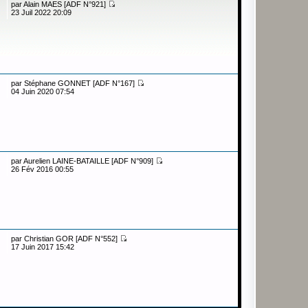
par
Alain MAES [ADF N°921]
23 Juil 2022 20:09
par
Stéphane GONNET [ADF N°167]
04 Juin 2020 07:54
par
Aurelien LAINE-BATAILLE [ADF N°909]
26 Fév 2016 00:55
par
Christian GOR [ADF N°552]
17 Juin 2017 15:42