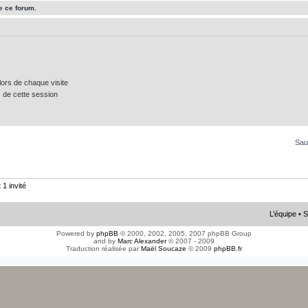
e ce forum.
ors de chaque visite
 de cette session
Sau
 1 invité
L’équipe
•
S
Powered by
phpBB
© 2000, 2002, 2005, 2007 phpBB Group
and by
Marc Alexander
© 2007 - 2009
Traduction réalisée par
Maël Soucaze
© 2009
phpBB.fr