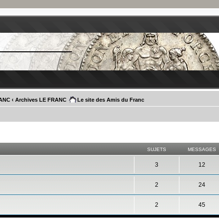
RANC
‹
Archives LE FRANC
Le site des Amis du Franc
SUJETS
MESSAGES
3
12
2
24
2
45