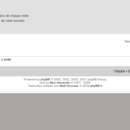
ors de chaque visite
 de cette session
Sau
 1 invité
L’équipe
•
S
Powered by
phpBB
© 2000, 2002, 2005, 2007 phpBB Group
and by
Marc Alexander
© 2007 - 2009
Traduction réalisée par
Maël Soucaze
© 2009
phpBB.fr