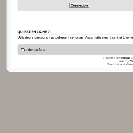
QUI EST EN LIGNE ?
Utilisateurs parcourant actuellement ce forum : Aucun utilisateur inscrit et 1 invité
Index du forum
Powered by
phpBB
©
and by
Ma
Traduction réalisé