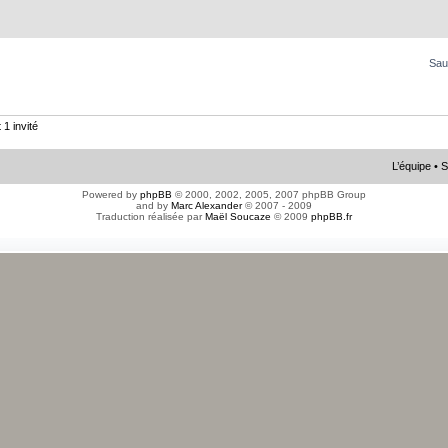
Sau
 1 invité
L’équipe
•
S
Powered by
phpBB
© 2000, 2002, 2005, 2007 phpBB Group
and by
Marc Alexander
© 2007 - 2009
Traduction réalisée par
Maël Soucaze
© 2009
phpBB.fr