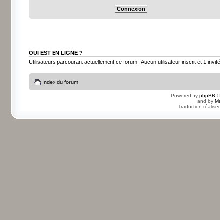
QUI EST EN LIGNE ?
Utilisateurs parcourant actuellement ce forum : Aucun utilisateur inscrit et 1 invité
Index du forum
Powered by
phpBB
©
and by
Ma
Traduction réalisé