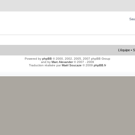
Sau
L’équipe
•
S
Powered by
phpBB
© 2000, 2002, 2005, 2007 phpBB Group
and by
Marc Alexander
© 2007 - 2009
Traduction réalisée par
Maël Soucaze
© 2009
phpBB.fr