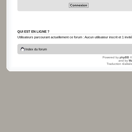
QUI EST EN LIGNE ?
Utilisateurs parcourant actuellement ce forum : Aucun utilisateur inscrit et 1 invité
Index du forum
Powered by
phpBB
©
and by
Ma
Traduction réalisé