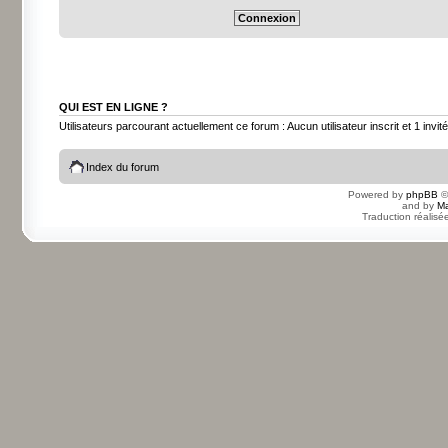
QUI EST EN LIGNE ?
Utilisateurs parcourant actuellement ce forum : Aucun utilisateur inscrit et 1 invité
Index du forum
Powered by
phpBB
©
and by
Ma
Traduction réalisé