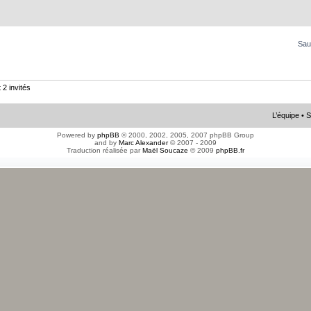
Sau
 2 invités
L’équipe
•
S
Powered by
phpBB
© 2000, 2002, 2005, 2007 phpBB Group
and by
Marc Alexander
© 2007 - 2009
Traduction réalisée par
Maël Soucaze
© 2009
phpBB.fr