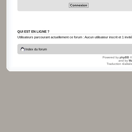
QUI EST EN LIGNE ?
Utilisateurs parcourant actuellement ce forum : Aucun utilisateur inscrit et 1 invité
Index du forum
Powered by
phpBB
©
and by
Ma
Traduction réalisé