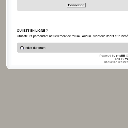
QUI EST EN LIGNE ?
Utilisateurs parcourant actuellement ce forum : Aucun utilisateur inscrit et 2 invit
Index du forum
Powered by
phpBB
©
and by
Ma
Traduction réalisé