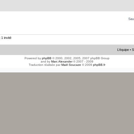
Sau
 1 invité
L’équipe
•
S
Powered by
phpBB
© 2000, 2002, 2005, 2007 phpBB Group
and by
Marc Alexander
© 2007 - 2009
Traduction réalisée par
Maël Soucaze
© 2009
phpBB.fr