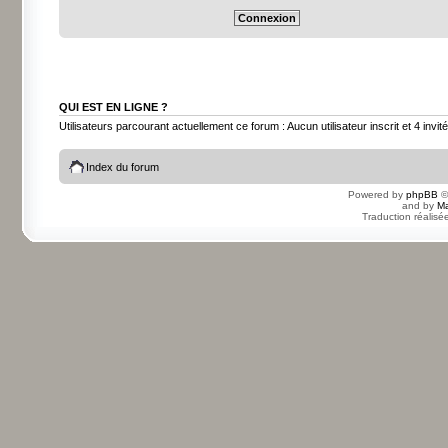
QUI EST EN LIGNE ?
Utilisateurs parcourant actuellement ce forum : Aucun utilisateur inscrit et 4 invit
Index du forum
Powered by
phpBB
©
and by
Ma
Traduction réalisé