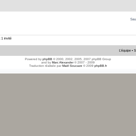
Sau
 1 invité
L’équipe
•
S
Powered by
phpBB
© 2000, 2002, 2005, 2007 phpBB Group
and by
Marc Alexander
© 2007 - 2009
Traduction réalisée par
Maël Soucaze
© 2009
phpBB.fr