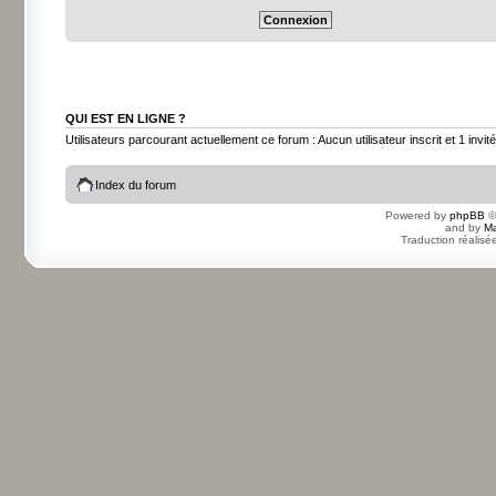
QUI EST EN LIGNE ?
Utilisateurs parcourant actuellement ce forum : Aucun utilisateur inscrit et 1 invité
Index du forum
Powered by
phpBB
©
and by
Ma
Traduction réalisé