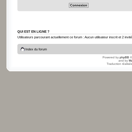
QUI EST EN LIGNE ?
Utilisateurs parcourant actuellement ce forum : Aucun utilisateur inscrit et 2 invit
Index du forum
Powered by
phpBB
©
and by
Ma
Traduction réalisé