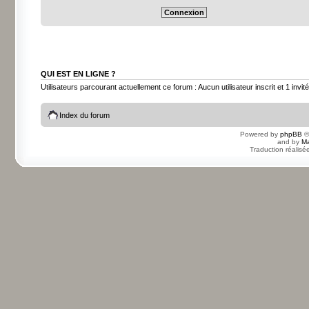
QUI EST EN LIGNE ?
Utilisateurs parcourant actuellement ce forum : Aucun utilisateur inscrit et 1 invité
Index du forum
Powered by
phpBB
©
and by
Ma
Traduction réalisé