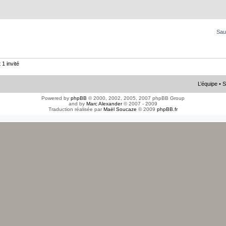
Sau
 1 invité
L’équipe
•
S
Powered by
phpBB
© 2000, 2002, 2005, 2007 phpBB Group
and by
Marc Alexander
© 2007 - 2009
Traduction réalisée par
Maël Soucaze
© 2009
phpBB.fr