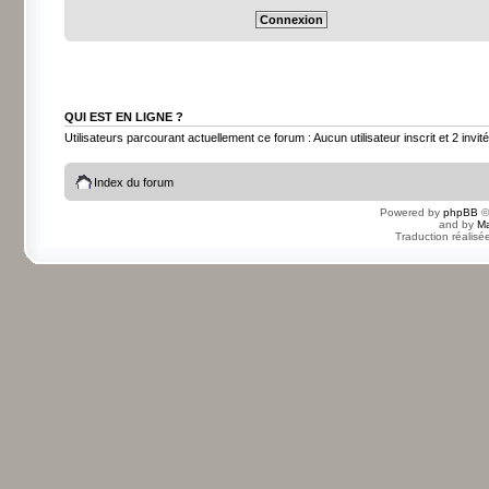
QUI EST EN LIGNE ?
Utilisateurs parcourant actuellement ce forum : Aucun utilisateur inscrit et 2 invit
Index du forum
Powered by
phpBB
©
and by
Ma
Traduction réalisé