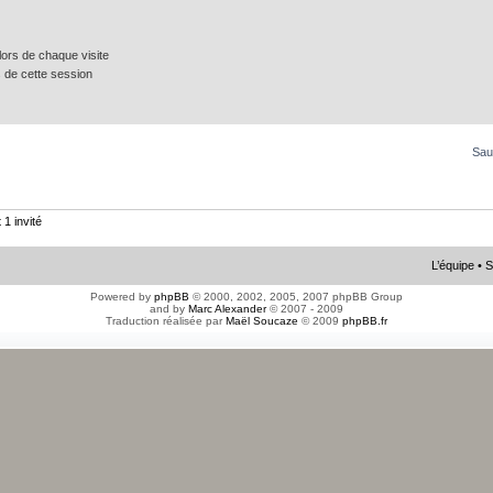
ors de chaque visite
 de cette session
Sau
 1 invité
L’équipe
•
S
Powered by
phpBB
© 2000, 2002, 2005, 2007 phpBB Group
and by
Marc Alexander
© 2007 - 2009
Traduction réalisée par
Maël Soucaze
© 2009
phpBB.fr