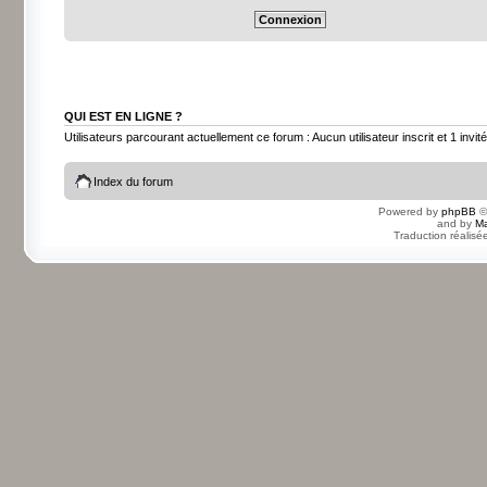
QUI EST EN LIGNE ?
Utilisateurs parcourant actuellement ce forum : Aucun utilisateur inscrit et 1 invité
Index du forum
Powered by
phpBB
©
and by
Ma
Traduction réalisé