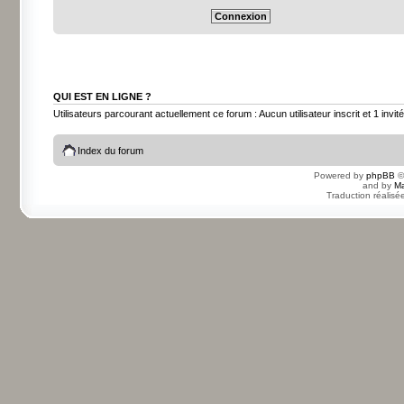
QUI EST EN LIGNE ?
Utilisateurs parcourant actuellement ce forum : Aucun utilisateur inscrit et 1 invité
Index du forum
Powered by
phpBB
©
and by
Ma
Traduction réalisé