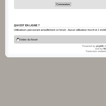
QUI EST EN LIGNE ?
Utilisateurs parcourant actuellement ce forum : Aucun utilisateur inscrit et 1 invité
Index du forum
Powered by
phpBB
©
and by
Ma
Traduction réalisé