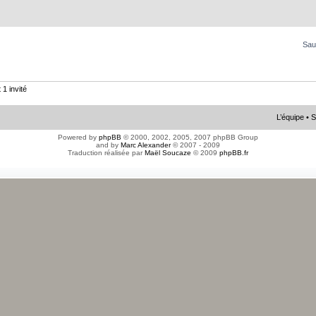
Sau
 1 invité
L’équipe
•
S
Powered by
phpBB
© 2000, 2002, 2005, 2007 phpBB Group
and by
Marc Alexander
© 2007 - 2009
Traduction réalisée par
Maël Soucaze
© 2009
phpBB.fr