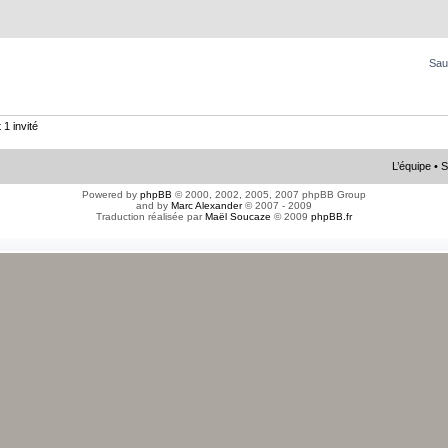
Sau
 1 invité
L’équipe
•
S
Powered by
phpBB
© 2000, 2002, 2005, 2007 phpBB Group
and by
Marc Alexander
© 2007 - 2009
Traduction réalisée par
Maël Soucaze
© 2009
phpBB.fr