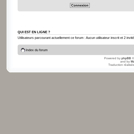
QUI EST EN LIGNE ?
Utilisateurs parcourant actuellement ce forum : Aucun utilisateur inscrit et 2 invit
Index du forum
Powered by
phpBB
©
and by
Ma
Traduction réalisé