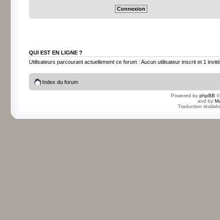
QUI EST EN LIGNE ?
Utilisateurs parcourant actuellement ce forum : Aucun utilisateur inscrit et 1 invité
Index du forum
Powered by
phpBB
©
and by
Ma
Traduction réalisé