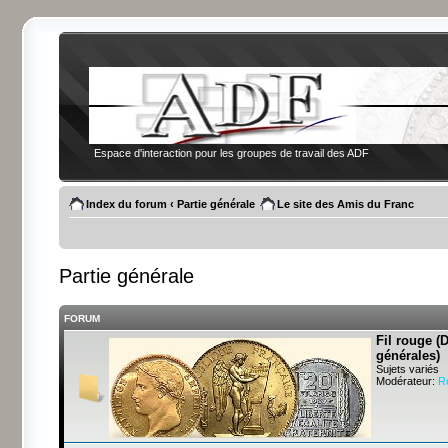
Espace d'interaction pour les groupes de travail des ADF
Index du forum
‹
Partie générale
Le site des Amis du Franc
Partie générale
FORUM
Fil rouge (
générales)
Sujets variés
Modérateur:
R