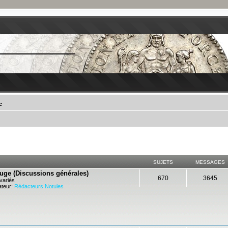
c
SUJETS
MESSAGES
ouge (Discussions générales)
670
3645
variés
teur:
Rédacteurs Notules