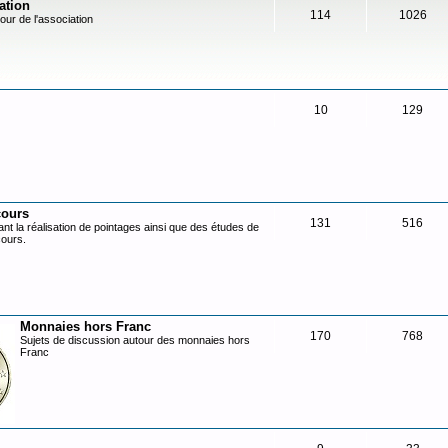
ation
114
1026
our de l'association
10
129
cours
131
516
nt la réalisation de pointages ainsi que des études de
cours.
Monnaies hors Franc
170
768
Sujets de discussion autour des monnaies hors
Franc