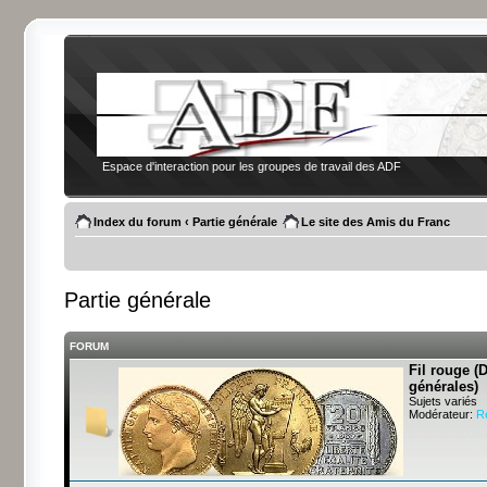
Espace d'interaction pour les groupes de travail des ADF
Index du forum
‹
Partie générale
Le site des Amis du Franc
Partie générale
FORUM
Fil rouge (
générales)
Sujets variés
Modérateur:
R