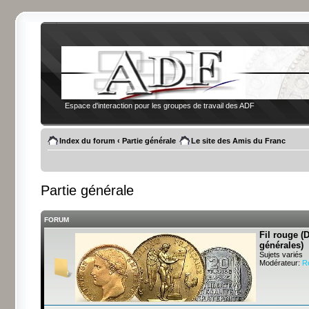
Espace d'interaction pour les groupes de travail des ADF
Index du forum
‹
Partie générale
Le site des Amis du Franc
Partie générale
FORUM
Fil rouge (
générales)
Sujets variés
Modérateur:
R