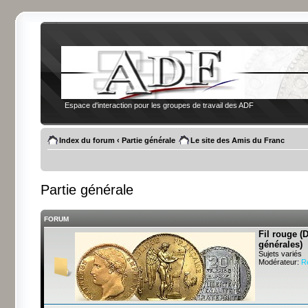
Espace d'interaction pour les groupes de travail des ADF
Index du forum
‹
Partie générale
Le site des Amis du Franc
Partie générale
FORUM
Fil rouge (
générales)
Sujets variés
Modérateur:
R