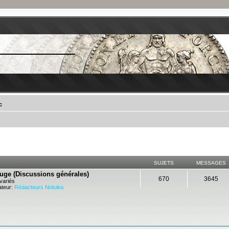
c
SUJETS
MESSAGES
ouge (Discussions générales)
670
3645
variés
teur:
Rédacteurs Notules