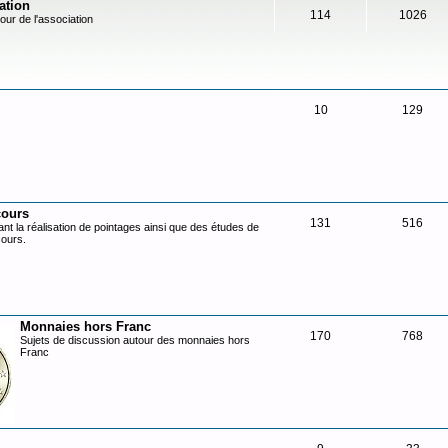
ation
114
1026
our de l'association
10
129
cours
131
516
nt la réalisation de pointages ainsi que des études de
cours.
Monnaies hors Franc
170
768
Sujets de discussion autour des monnaies hors
Franc