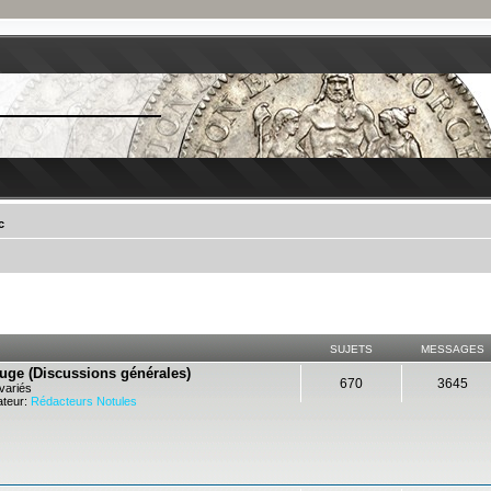
c
SUJETS
MESSAGES
ouge (Discussions générales)
670
3645
variés
teur:
Rédacteurs Notules