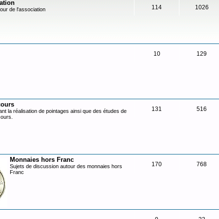
ation
114
1026
our de l'association
10
129
cours
131
516
nt la réalisation de pointages ainsi que des études de
cours.
Monnaies hors Franc
170
768
Sujets de discussion autour des monnaies hors
Franc