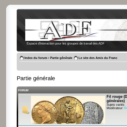
Espace d'interaction pour les groupes de travail des ADF
Index du forum
‹
Partie générale
Le site des Amis du Franc
Partie générale
FORUM
Fil rouge (
générales)
Sujets variés
Modérateur:
R