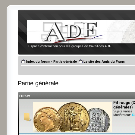
Espace d'interaction pour les groupes de travail des ADF
Index du forum
‹
Partie générale
Le site des Amis du Franc
Partie générale
FORUM
Fil rouge (
générales)
Sujets variés
Modérateur:
R