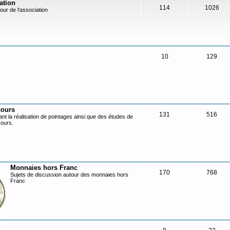
ation
114
1026
our de l'association
10
129
cours
131
516
nt la réalisation de pointages ainsi que des études de
cours.
Monnaies hors Franc
170
768
Sujets de discussion autour des monnaies hors
Franc