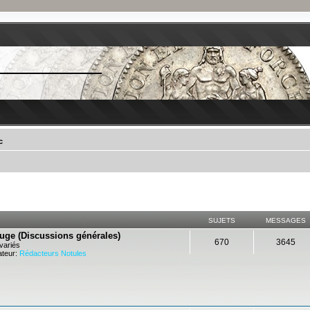
c
SUJETS
MESSAGES
ouge (Discussions générales)
670
3645
variés
teur:
Rédacteurs Notules