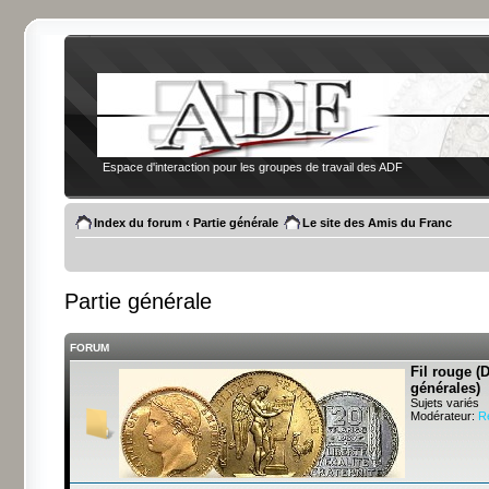
Espace d'interaction pour les groupes de travail des ADF
Index du forum
‹
Partie générale
Le site des Amis du Franc
Partie générale
FORUM
Fil rouge (
générales)
Sujets variés
Modérateur:
R