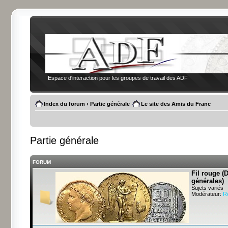
Espace d'interaction pour les groupes de travail des ADF
Index du forum
‹
Partie générale
Le site des Amis du Franc
Partie générale
FORUM
Fil rouge (
générales)
Sujets variés
Modérateur:
R