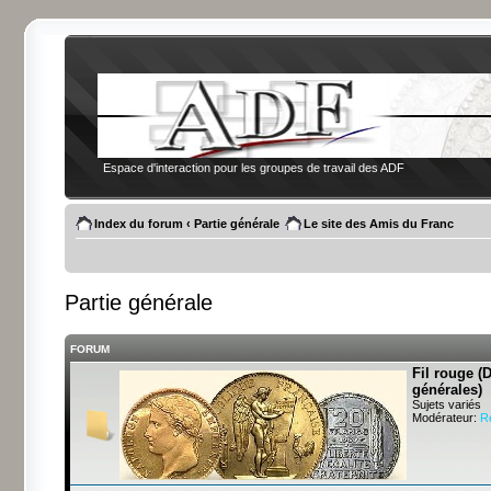
Espace d'interaction pour les groupes de travail des ADF
Index du forum
‹
Partie générale
Le site des Amis du Franc
Partie générale
FORUM
Fil rouge (
générales)
Sujets variés
Modérateur:
R