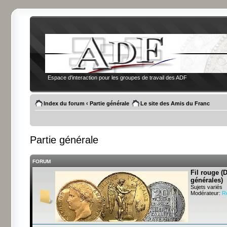
Espace d'interaction pour les groupes de travail des ADF
Index du forum
‹
Partie générale
Le site des Amis du Franc
Partie générale
FORUM
Fil rouge (
générales)
Sujets variés
Modérateur:
R