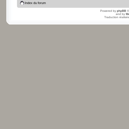
Index du forum
Powered by
phpBB
©
and by
Ma
Traduction réalisé