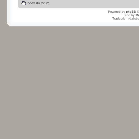
Index du forum
Powered by
phpBB
©
and by
Ma
Traduction réalisé