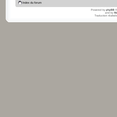
Index du forum
Powered by
phpBB
©
and by
Ma
Traduction réalisé