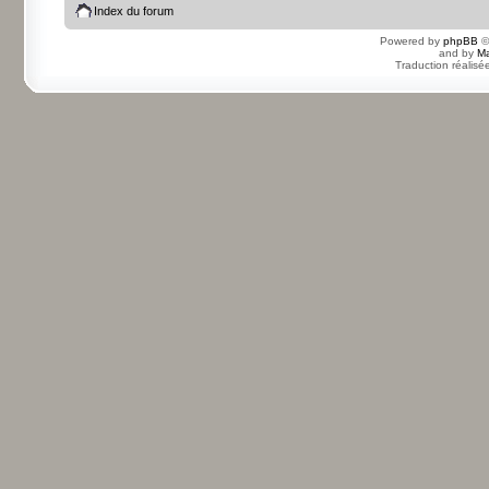
Index du forum
Powered by
phpBB
©
and by
Ma
Traduction réalisé