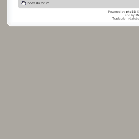
Index du forum
Powered by
phpBB
©
and by
Ma
Traduction réalisé